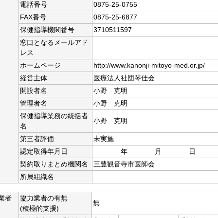
電話番号
0875-25-0755
FAX番号
0875-25-6877
保健指導機関番号
3710511597
窓口となるメールアド
レス
ホームページ
http://www.kanonji-mitoyo-med.or.jp/
経営主体
医療法人社団琴佳会
開設者名
小野 克明
管理者名
小野 克明
保健指導業務の統括者
小野 克明
名
第三者評価
未実施
認定取得年月日
年 月 日
契約取りまとめ機関名
三豊観音寺市医師会
所属組織名
業者
協力業者の有無
無
(積極的支援)