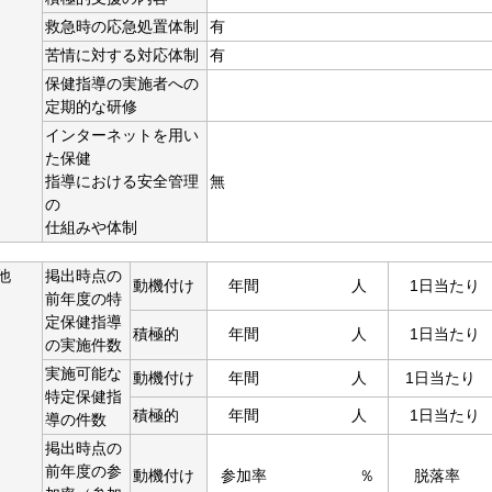
救急時の応急処置体制
有
苦情に対する対応体制
有
保健指導の実施者への
定期的な研修
インターネットを用い
た保健
指導における安全管理
無
の
仕組みや体制
他
掲出時点の
動機付け
年間 人
1日当
前年度の特
定保健指導
積極的
年間 人
1日当
の実施件数
実施可能な
動機付け
年間 人
1日当
特定保健指
積極的
年間 人
1日当
導の件数
掲出時点の
前年度の参
動機付け
参加率 ％
脱落