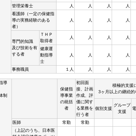
管理栄養士
人
人
人
人
看護師（一定の保健指
導の実務経験のある
人
人
人
人
者）
ＴＨＰ
人
人
人
人
取得者
専門的知識
及び技術を有
健康運
する者
動指導
人
人
人
人
士
事務職員
１人
人
人
人
指導
初回面
積極的支援
保健指
接、計画
3ヶ月以上の継続的
体制
導事業
作成、評
の統括
価に関す
グループ
者
る業務を
個別支援
支援
行う者
医師
常勤
常勤
（上記のうち、日本医