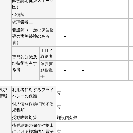
師会認定健康スポーツ
医）
保健師
管理栄養士
看護師（一定の保健指
導の実務経験のある
−
者）
ＴＨＰ
−
−
取得者
専門的知識及
び技術を有す
健康運
る者
動指導
−
−
士
及び
利用者に対するプライ
有
情報
バシーの保護
個人情報保護に関する
有
規程類
受動喫煙対策
施設内禁煙
指導結果の保存や提出
における標準的な電子
有