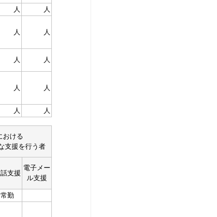
人
人
人
人
人
人
人
人
人
人
における
な支援を行う者
電子メー
電話支援
ル支援
常勤