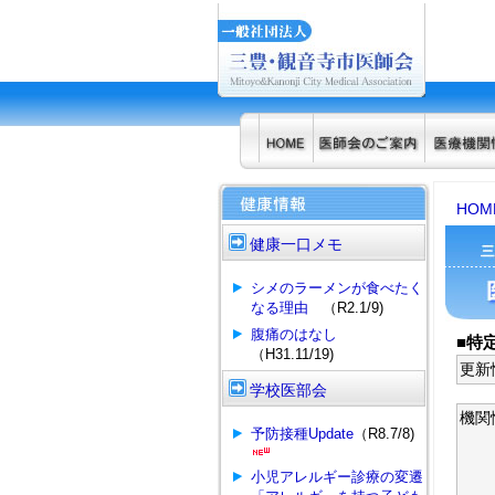
HOM
健康一口メモ
シメのラーメンが食べたく
なる理由
（R2.1/9)
腹痛のはなし
■特
（H31.11/19)
更新
学校医部会
機関
予防接種Update
（R8.7/8)
小児アレルギー診療の変遷