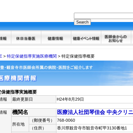
E
>
特定保健指導実施医療機関
> 特定保健指導概要
定保健指導実施概要
情報
最終更新日
H24年8月29日
機関名
医療法人社団琴佳会 中央クリ
情報
（郵便番号）
768-0060
所在地
（住所）
香川県観音寺市観音寺町甲3130番地1