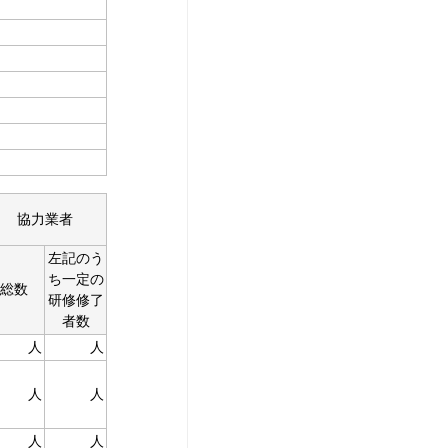
協力業者
左記のう
ち一定の
総数
研修修了
者数
人
人
人
人
人
人