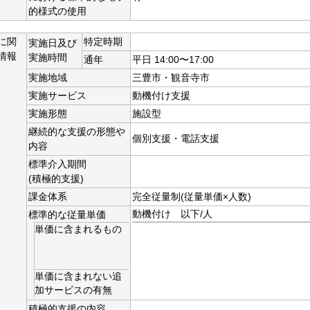
的様式の使用
に関
特定時期
実施日及び
情報
実施時間
通年
平日 14:00〜17:00
実施地域
三豊市・観音寺市
実施サービス
動機付け支援
実施形態
施設型
継続的な支援の形態や
個別支援・電話支援
内容
標準介入期間
(積極的支援)
課金体系
完全従量制(従量単価×人数)
標準的な従量単価
動機付け 以下/人
単価に含まれるもの
単価に含まれない追
加サービスの有無
積極的支援の内容