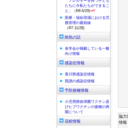
「アレルギーを持つ子ども
たちに今私たちができるこ
と」
（R8.6/29)
医療・福祉現場における労
務管理の最前線
（R7.11/28)
病気の話
各学会が掲載している一般
向け情報
感染症情報
香川県感染症情報
西讃の感染症情報
予防接種情報
小児用肺炎球菌ワクチン及
びヒブワクチンの接種の再
開について
協力
花粉情報
情報