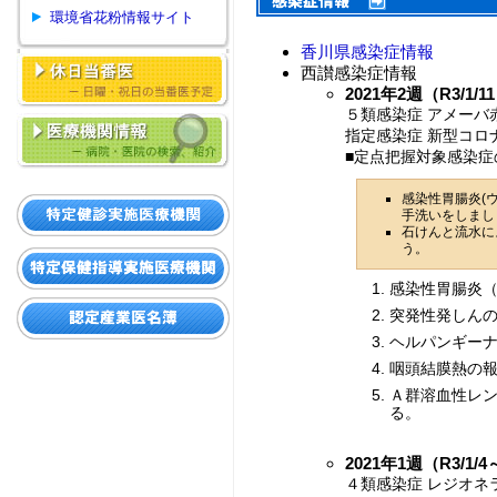
環境省花粉情報サイト
香川県感染症情報
西讃感染症情報
2021年2週（R3/1/1
５類感染症 アメーバ赤
指定感染症 新型コロナ
■定点把握対象感染症
感染性胃腸炎(
手洗いをしまし
石けんと流水に
う。
感染性胃腸炎（
突発性発しんの
ヘルパンギーナ
咽頭結膜熱の報
Ａ群溶血性レン
る。
2021年1週（R3/1/4
４類感染症 レジオネラ