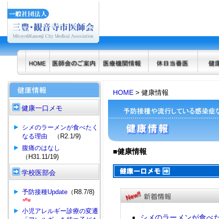
HOME
> 健康情報
健康一口メモ
シメのラーメンが食べたく
なる理由
（R2.1/9)
腹痛のはなし
■健康情報
（H31.11/19)
学校医部会
予防接種Update
（R8.7/8)
小児アレルギー診療の変遷
シメのラーメンが食べ