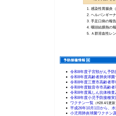
感染性胃腸炎（
ヘルパンギーナ
手足口病の報告
咽頭結膜熱の報
Ａ群溶血性レン
令和8年度子宮頸がん予防
令和8年度高齢者肺炎球菌
令和8年度三豊市高齢者帯
令和8年度観音寺市高齢者
令和8年度風しん抗体検査
令和8年度小児予防接種実
ワクチン一覧
（H28.4/1更
平成26年10月1日から
小児用肺炎球菌ワクチン