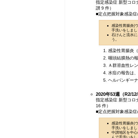
指定感染症 新型コロナ
讃 9 件）
■定点把握対象感染症
感染性胃腸炎(
手洗いをしまし
石けんと流水に
う。
感染性胃腸炎（
咽頭結膜熱の報
Ａ群溶血性レン
水痘の報告は、
ヘルパンギーナ
2020年53週（R2/12/
指定感染症 新型コロナ
16 件）
■定点把握対象感染症
感染性胃腸炎(
手洗いをしまし
中讃地区を中心
んで手洗いをし