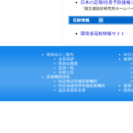
日本の定期/任意予防接種
「国立感染症研究所ホームペ
環境省花粉情報サイト
医師会のご案内
休日
会長挨拶
健康
医師会概要
役員一覧
決算公告
医療機関情報
特定検診実施医療機関
特定保健指導実施医療機関
健康
認定産業医名簿
医師