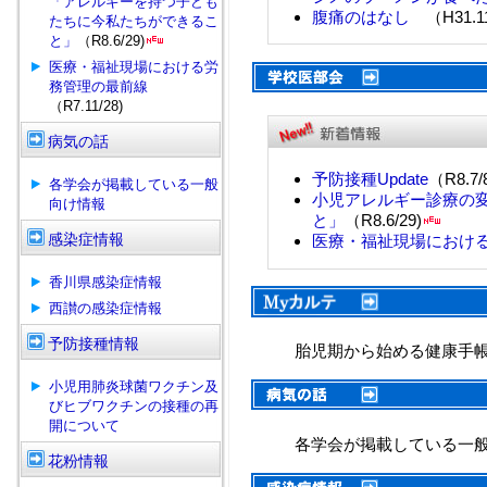
「アレルギーを持つ子ども
腹痛のはなし
（H31.11
たちに今私たちができるこ
と」
（R8.6/29)
医療・福祉現場における労
務管理の最前線
（R7.11/28)
病気の話
予防接種Update
（R8.7/
各学会が掲載している一般
小児アレルギー診療の
向け情報
と」
（R8.6/29)
感染症情報
医療・福祉現場におけ
香川県感染症情報
西讃の感染症情報
予防接種情報
胎児期から始める健康手
小児用肺炎球菌ワクチン及
びヒブワクチンの接種の再
開について
各学会が掲載している一
花粉情報