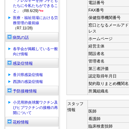
「アレルギーを持つ子ども
電話番号
たちに今私たちができるこ
FAX番号
と」
（R8.6/29)
保健指導機関番号
医療・福祉現場における労
務管理の最前線
窓口となるメールアド
（R7.11/28)
レス
病気の話
ホームページ
経営主体
各学会が掲載している一般
開設者名
向け情報
管理者名
感染症情報
第三者評価
香川県感染症情報
認定取得年月日
西讃の感染症情報
契約取りまとめ機関名
予防接種情報
所属組織名
小児用肺炎球菌ワクチン及
スタッフ
びヒブワクチンの接種の再
情報
医師
開について
看護師
花粉情報
臨床検査技師