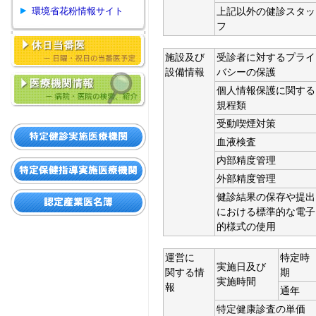
環境省花粉情報サイト
上記以外の健診スタッ
フ
施設及び
受診者に対するプライ
設備情報
バシーの保護
個人情報保護に関する
規程類
受動喫煙対策
血液検査
内部精度管理
外部精度管理
健診結果の保存や提出
における標準的な電子
的様式の使用
運営に
特定時
実施日及び
関する情
期
実施時間
報
通年
特定健康診査の単価