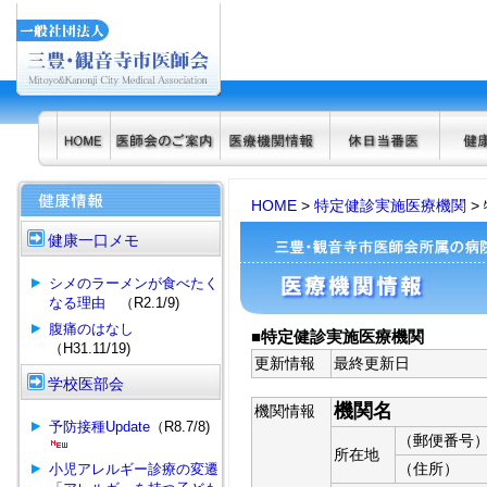
HOME
>
特定健診実施医療機関
>
健康一口メモ
シメのラーメンが食べたく
なる理由
（R2.1/9)
腹痛のはなし
■特定健診実施医療機関
（H31.11/19)
更新情報
最終更新日
学校医部会
機関名
機関情報
予防接種Update
（R8.7/8)
（郵便番号
所在地
（住所）
小児アレルギー診療の変遷