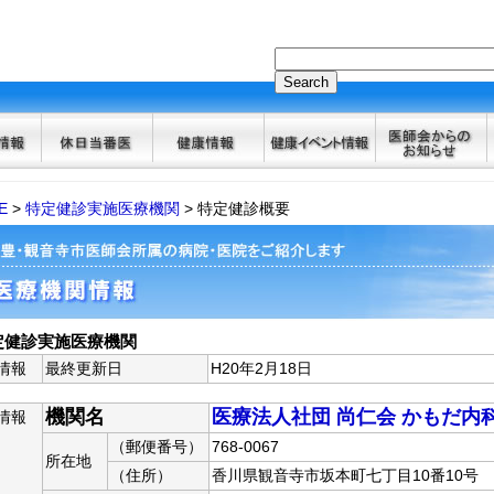
E
>
特定健診実施医療機関
> 特定健診概要
定健診実施医療機関
情報
最終更新日
H20年2月18日
機関名
医療法人社団 尚仁会 かもだ内
情報
（郵便番号）
768-0067
所在地
（住所）
香川県観音寺市坂本町七丁目10番10号