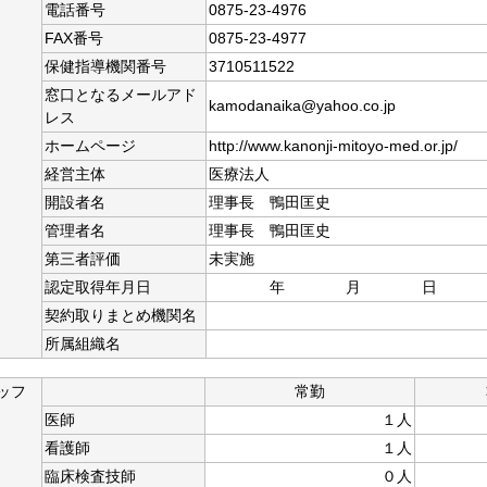
電話番号
0875-23-4976
FAX番号
0875-23-4977
保健指導機関番号
3710511522
窓口となるメールアド
kamodanaika@yahoo.co.jp
レス
ホームページ
http://www.kanonji-mitoyo-med.or.jp/
経営主体
医療法人
開設者名
理事長 鴨田匡史
管理者名
理事長 鴨田匡史
第三者評価
未実施
認定取得年月日
年 月 日
契約取りまとめ機関名
所属組織名
ッフ
常勤
医師
１人
看護師
１人
臨床検査技師
０人