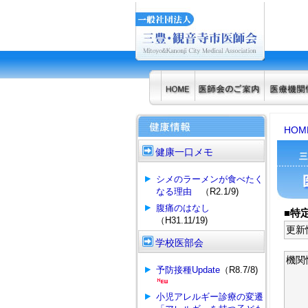
HOM
健康一口メモ
シメのラーメンが食べたく
なる理由
（R2.1/9)
腹痛のはなし
■特
（H31.11/19)
更新
学校医部会
機関
予防接種Update
（R8.7/8)
小児アレルギー診療の変遷