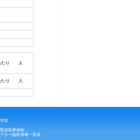
当たり 人
当たり 人
学院
緊急医療体制
プター臨時発着一覧表