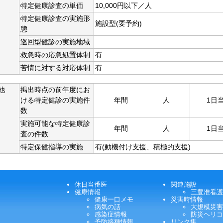
特定健康診査の単価
10,000円以下／人
特定健康診査の実施形
施設型(要予約)
態
巡回型健診の実施地域
救急時の応急処置体制
有
苦情に対する対応体制
有
他
掲出時点の前年度にお
ける特定健診の実施件
年間 人
1日
数
実施可能な特定健康診
年間 人
1日
査の件数
特定保健指導の実施
有(動機付け支援、積極的支援)
休日当番医
関連施設
健康情報
三豊准看護
健康一口メモ
災害時情報
病気の話
大規模災害
感染症情報
防災ヘリコ
予防接種情報
リンク集