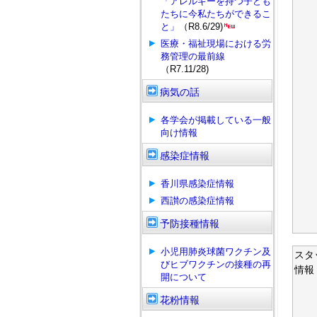
「アレルギーを持つ子ども
たちに今私たちができるこ
と」
（R8.6/29)
医療・福祉現場における労
務管理の最前線
（R7.11/28)
病気の話
各学会が掲載している一般
向け情報
感染症情報
香川県感染症情報
西讃の感染症情報
予防接種情報
小児用肺炎球菌ワクチン及
スタ
びヒブワクチンの接種の再
情報
開について
花粉情報