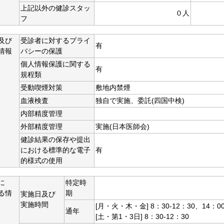
上記以外の健診スタッ
０人
フ
及び
受診者に対するプライ
有
情報
バシーの保護
個人情報保護に関する
有
規程類
受動喫煙対策
敷地内禁煙
血液検査
独自で実施、委託(四国中検)
内部精度管理
外部精度管理
実施(日本医師会)
健診結果の保存や提出
における標準的な電子
有
的様式の使用
に
特定時
る情
期
実施日及び
実施時間
[月・火・木・金] 8：30-12：30、14：00
通年
[土・第1・3日] 8：30-12：30