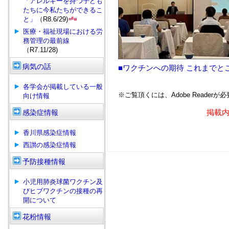
「アレルギーを持つ子ども
たちに今私たちができるこ
と」
（R8.6/29)
医療・福祉現場における労
務管理の最前線
（R7.11/28)
病気の話
■ワクチンへの期待 これまでとこれ
各学会が掲載している一般
※ご覧頂くには、Adobe Readerが
向け情報
掲載
感染症情報
香川県感染症情報
西讃の感染症情報
予防接種情報
小児用肺炎球菌ワクチン及
びヒブワクチンの接種の再
開について
花粉情報