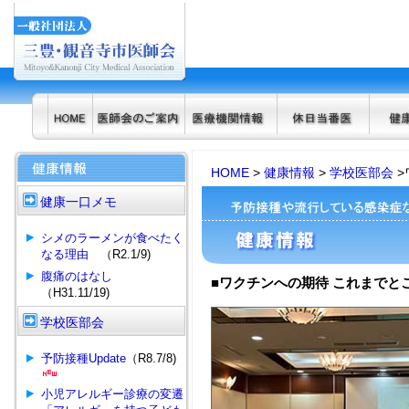
HOME
>
健康情報
>
学校医部会
>
健康一口メモ
シメのラーメンが食べたく
なる理由
（R2.1/9)
腹痛のはなし
■ワクチンへの期待 これまでとこ
（H31.11/19)
学校医部会
予防接種Update
（R8.7/8)
小児アレルギー診療の変遷