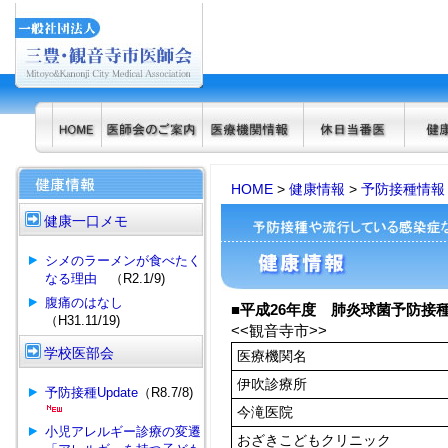
HOME
>
健康情報
>
予防接種情報
健康一口メモ
シメのラーメンが食べたく
なる理由
（R2.1/9)
腹痛のはなし
■平成26年度 肺炎球菌予防接
（H31.11/19)
<<観音寺市>>
学校医部会
医療機関名
伊吹診療所
予防接種Update
（R8.7/8)
今滝医院
小児アレルギー診療の変遷
おざきこどもクリニック