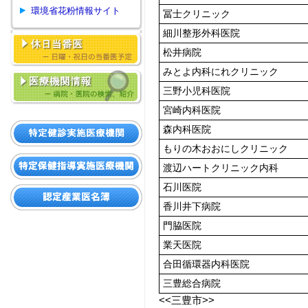
環境省花粉情報サイト
冨士クリニック
細川整形外科医院
松井病院
みとよ内科にれクリニック
三野小児科医院
宮崎内科医院
森内科医院
もりの木おおにしクリニック
渡辺ハートクリニック内科
石川医院
香川井下病院
門脇医院
業天医院
合田循環器内科医院
三豊総合病院
<<三豊市>>