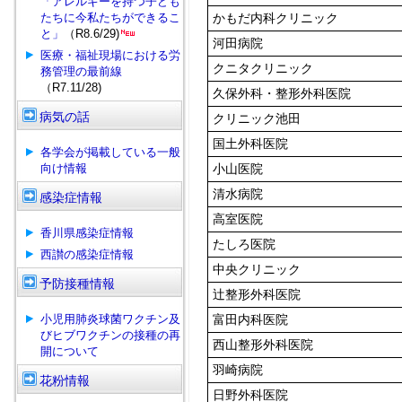
「アレルギーを持つ子ども
たちに今私たちができるこ
かもだ内科クリニック
と」
（R8.6/29)
河田病院
医療・福祉現場における労
クニタクリニック
務管理の最前線
（R7.11/28)
久保外科・整形外科医院
病気の話
クリニック池田
国土外科医院
各学会が掲載している一般
向け情報
小山医院
清水病院
感染症情報
高室医院
香川県感染症情報
たしろ医院
西讃の感染症情報
中央クリニック
予防接種情報
辻整形外科医院
小児用肺炎球菌ワクチン及
富田内科医院
びヒブワクチンの接種の再
西山整形外科医院
開について
羽崎病院
花粉情報
日野外科医院